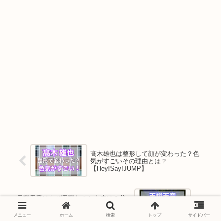
髙木雄也は整形して顔が変わった？色
気がすごいその理由とは？
【Hey!Say!JUMP】
天翔天音はなぜ天翔なのか由来は？父
藤岡弘と違う苗字の理由【仰天ニュー
ス】
メニュー
ホーム
検索
トップ
サイドバー