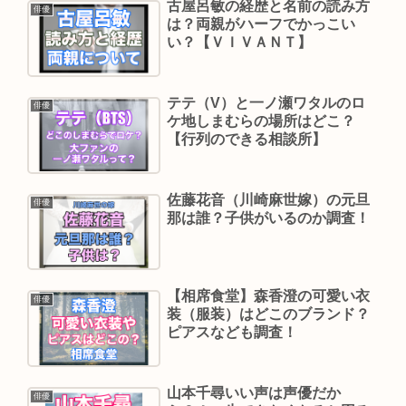
古屋呂敏の経歴と名前の読み方
俳優
は？両親がハーフでかっこい
い？【ＶＩＶＡＮＴ】
テテ（V）と一ノ瀬ワタルのロ
俳優
ケ地しまむらの場所はどこ？
【行列のできる相談所】
佐藤花音（川崎麻世嫁）の元旦
俳優
那は誰？子供がいるのか調査！
【相席食堂】森香澄の可愛い衣
俳優
装（服装）はどこのブランド？
ピアスなども調査！
山本千尋いい声は声優だか
俳優