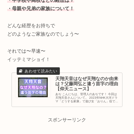
・中学校や高校などの経歴は？
・母親や兄弟の家族について！
どんな経歴をお持ちで
どのようなご家族なのでしょう〜
それでは〜早速〜
イッテミマショイ！
天翔天音はなぜ天翔なのか由来
は？父藤岡弘と違う苗字の理由
【仰天ニュース】
あぢ こんにちは、管理人のあぢです！ 今回は
天翔天音さんについて。 2023年NHK大河ドラ
マ「どうする家康」で遊び女「おりん」役で初
のドラマデビューを果たされた天翔天音さん。
天翔天音さんは、藤岡弘、さんの実の娘さんと
いうことをご存知の方...
スポンサーリンク