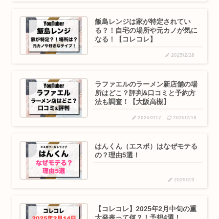
飯島レンジは家が特定されてい
る？！自宅の場所や元カノが気に
なる！【コレコレ】
2025/2/18
ラファエルのラーメン新店舗の場
所はどこ？評判&口コミと予約方
法も調査！【大阪高槻】
2025/2/17
2025/2/18
はんくん（エスポ）はなぜモテる
の？理由5選！
2025/2/3
【コレコレ】2025年2月中旬の重
大発表って何？！予想4選！