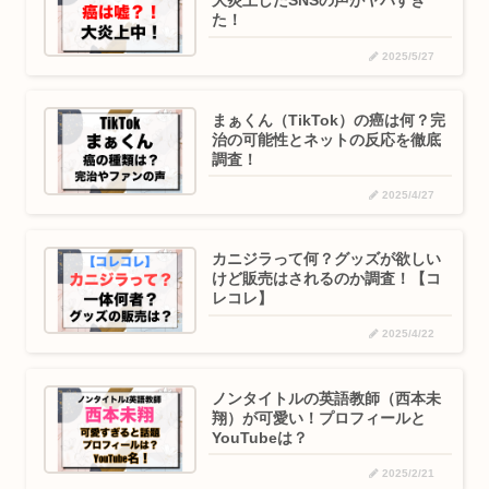
大炎上したSNSの声がヤバすぎ
た！
2025/5/27
まぁくん（TikTok）の癌は何？完
治の可能性とネットの反応を徹底
調査！
2025/4/27
カニジラって何？グッズが欲しい
けど販売はされるのか調査！【コ
レコレ】
2025/4/22
ノンタイトルの英語教師（西本未
翔）が可愛い！プロフィールと
YouTubeは？
2025/2/21