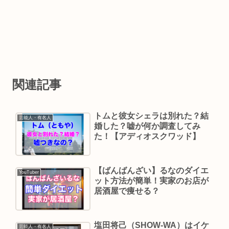
関連記事
トムと彼女シェラは別れた？結
芸能人・有名人
婚した？嘘が何か調査してみ
た！【アディオスクワッド】
【ばんばんざい】るなのダイエ
YouTuber
ット方法が簡単！実家のお店が
居酒屋で痩せる？
塩田将己（SHOW-WA）はイケ
芸能人・有名人