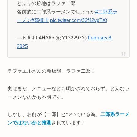
とふりの跡地はラファ二郎
名前的に二郎系ラーメンでしょうか
#二郎系ラ
ーメン
#高槻市
pic.twitter.com/32f42vpTXt
— NJGFF4HA65 (@Y132297Y)
February 8,
2025
ラファエルさんの新店舗、ラファ二郎！
実はまだ、メニューなども明かされておらず、どんなラ
ーメンなのかも不明です。
しかし、名前が【二郎】とついている為、
二郎系ラーメ
ンではないかと推測
されています！