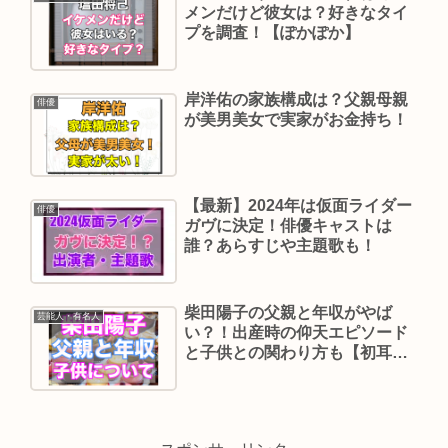
メンだけど彼女は？好きなタイ
プを調査！【ぽかぽか】
岸洋佑の家族構成は？父親母親
俳優
が美男美女で実家がお金持ち！
【最新】2024年は仮面ライダー
俳優
ガヴに決定！俳優キャストは
誰？あらすじや主題歌も！
柴田陽子の父親と年収がやば
芸能人・有名人
い？！出産時の仰天エピソード
と子供との関わり方も【初耳
学】