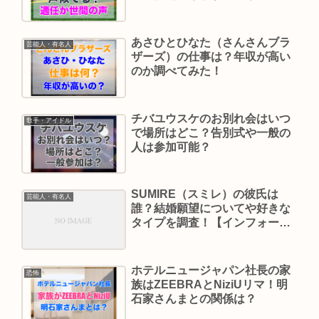
あさひとひなた（さんさんブラ
芸能人・有名人
ザーズ）の仕事は？年収が高い
のか調べてみた！
チバユウスケのお別れ会はいつ
歌手・アイドル
で場所はどこ？告別式や一般の
人は参加可能？
SUMIRE（スミレ）の彼氏は
芸能人・有名人
誰？結婚願望についてや好きな
タイプを調査！【インフォー
マ】
ホテルニュージャパン社長の家
恐怖
族はZEEBRAとNiziUリマ！明
石家さんまとの関係は？