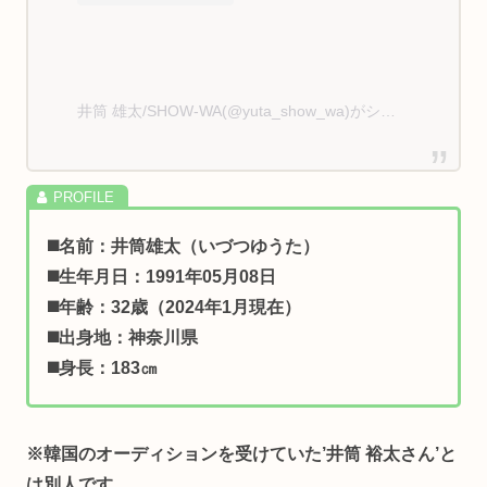
井筒 雄太/SHOW-WA(@yuta_show_wa)がシェアした投稿
◼️名前：井筒雄太（いづつゆうた）
◼️生年月日：1991年05月08日
◼️年齢：32歳（2024年1月現在）
◼️出身地：神奈川県
◼️身長：183㎝
※
韓国のオーディションを受けていた’井筒 裕太さん’と
は別人です。