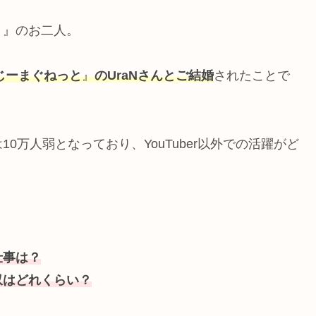
。』のお二人。
じーまぐねっと
』
のUraNさんとご結婚
されたことで
0万人弱となっており、YouTuber以外での活躍がど
仕事は？
収はどれくらい？