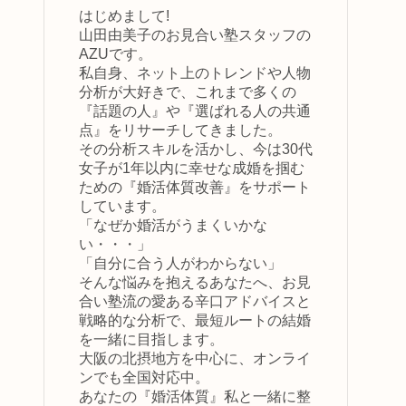
はじめまして!
山田由美子のお見合い塾スタッフの
AZUです。
私自身、ネット上のトレンドや人物
分析が大好きで、これまで多くの
『話題の人』や『選ばれる人の共通
点』をリサーチしてきました。
その分析スキルを活かし、今は30代
女子が1年以内に幸せな成婚を掴む
ための『婚活体質改善』をサポート
しています。
「なぜか婚活がうまくいかな
い・・・」
「自分に合う人がわからない」
そんな悩みを抱えるあなたへ、お見
合い塾流の愛ある辛口アドバイスと
戦略的な分析で、最短ルートの結婚
を一緒に目指します。
大阪の北摂地方を中心に、オンライ
ンでも全国対応中。
あなたの『婚活体質』私と一緒に整