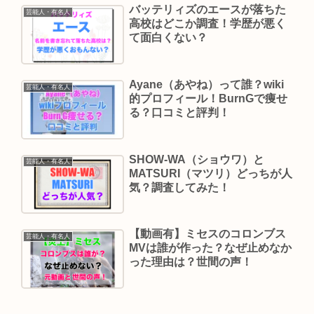
バッテリィズのエースが落ちた
芸能人・有名人
高校はどこか調査！学歴が悪く
て面白くない？
Ayane（あやね）って誰？wiki
芸能人・有名人
的プロフィール！BurnGで痩せ
る？口コミと評判！
SHOW-WA（ショウワ）と
芸能人・有名人
MATSURI（マツリ）どっちが人
気？調査してみた！
【動画有】ミセスのコロンブス
芸能人・有名人
MVは誰が作った？なぜ止めなか
った理由は？世間の声！