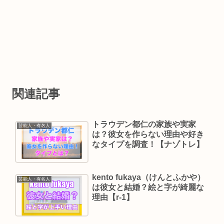
関連記事
トラウデン都仁の家族や実家
芸能人・有名人
は？彼女を作らない理由や好き
なタイプを調査！【ナゾトレ】
kento fukaya（けんとふかや）
芸能人・有名人
は彼女と結婚？絵と字が綺麗な
理由【r-1】