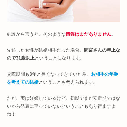
結論から言うと、そのような
情報はまだありません
。
先述した女性が結婚相手だった場合、
間宮さんの年上な
ので31歳以上
ということになります。
交際期間も3年と長くなってきていた為、
お相手の年齢
を考えての結
婚
ということも考えられます。
ただ、実は妊娠しているけど、初期でまだ安定期ではな
いから発表に至っていないということもあり得ますよ
ね！