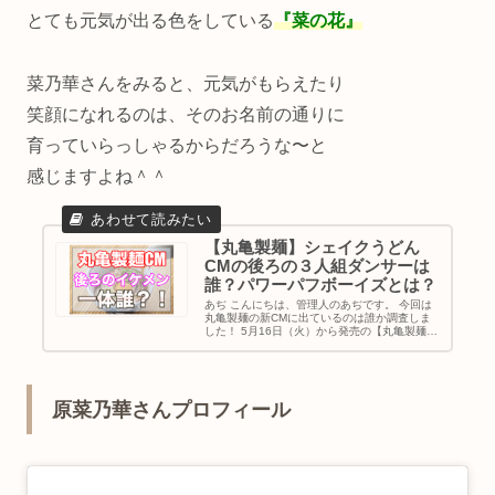
とても元気が出る色をしている
『菜の花』
菜乃華さんをみると、元気がもらえたり
笑顔になれるのは、そのお名前の通りに
育っていらっしゃるからだろうな〜と
感じますよね＾＾
【丸亀製麺】シェイクうどん
CMの後ろの３人組ダンサーは
誰？パワーパフボーイズとは？
あぢ こんにちは、管理人のあぢです。 今回は
丸亀製麺の新CMに出ているのは誰か調査しま
した！ 5月16日（火）から発売の【丸亀製麺シ
ェイクうどん】ですが、そのCMに出ているダ
ンサーがどうしても気になってしまった為、調
査してみました！ もちろ...
原菜乃華さんプロフィール