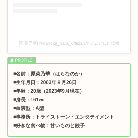
原 菜乃華(@nanoka_hara_official)がシェアした投稿
◾️名前：原菜乃華（はらなのか）
◾️生年月日：2003年８月26日
◾️年齢：20歳（2023年9月現在）
◾️身長：161㎝
◾️血液型：A型
◾️事務所：トライストーン・エンタテイメント
◾️好きな食べ物：
甘いものと餃子