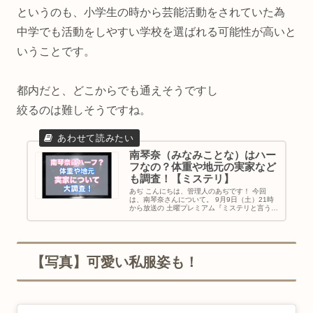
というのも、小学生の時から芸能活動をされていた為
中学でも活動をしやすい学校を選ばれる可能性が高いと
いうことです。
都内だと、どこからでも通えそうですし
絞るのは難しそうですね。
南琴奈（みなみことな）はハー
フなの？体重や地元の実家など
も調査！【ミステリ】
あぢ こんにちは、管理人のあぢです！ 今回
は、南琴奈さんについて。 9月9日（土）21時
から放送の 土曜プレミアム『ミステリと言う勿
れ特別編』 に出演される南琴奈さん。 大人っ
ぽい雰囲気でとても綺麗な 南琴奈さんですが、
17歳の高校2年生！...
【写真】可愛い私服姿も！