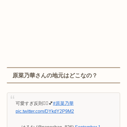
原菜乃華さんの地元はどこなの？
可愛すぎ反則🤦‍♀️💕
#原菜乃華
pic.twitter.com/DYkdY2P9M2