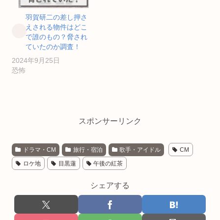
羽賀研二の差し押さ
えされる物件はどこ
で誰のもの？脅され
ていたのか調査！
2024年9月25日
恐怖
スポンサーリンク
ドラマ・CM
旅行・宿泊
歌手・アイドル
CM
ロケ地
目黒蓮
午後の紅茶
シェアする