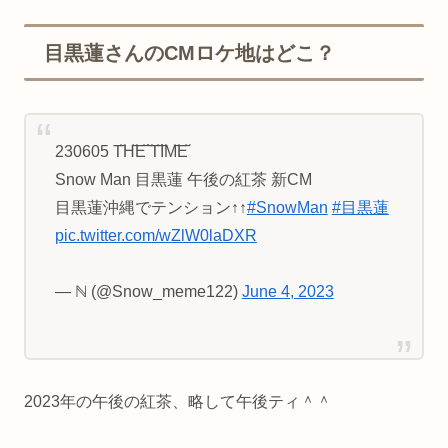
目黒蓮さんのCMロケ地はどこ？
230605 T꙼̈H꙼̈E꙼̈ ꙼̈T꙼̈I꙼̈M꙼̈E꙼̈
Snow Man 目黒蓮 午後の紅茶 新CM
目黒蓮沖縄でテンション↑↑
#SnowMan
#目黒蓮
pic.twitter.com/wZlW0laDXR
— ℕ (@Snow_meme122)
June 4, 2023
2023年の午後の紅茶、略して午後ティ＾＾