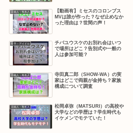
【動画有】ミセスのコロンブス
芸能人・有名人
MVは誰が作った？なぜ止めなか
った理由は？世間の声！
チバユウスケのお別れ会はいつ
歌手・アイドル
で場所はどこ？告別式や一般の
人は参加可能？
寺田真二郎（SHOW-WA）の実
芸能人・有名人
家はどこで両親が金持ち？家族
構成について調査
松岡卓弥（MATSURI）の高校や
芸能人・有名人
大学などの学歴は？学生時代も
イケメンでモテていた！