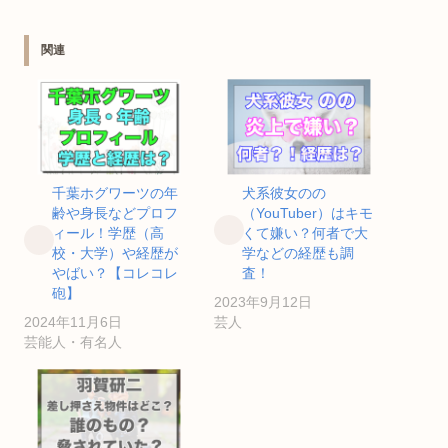
関連
千葉ホグワーツの年
犬系彼女のの
齢や身長などプロフ
（YouTuber）はキモ
ィール！学歴（高
くて嫌い？何者で大
校・大学）や経歴が
学などの経歴も調
やばい？【コレコレ
査！
砲】
2023年9月12日
2024年11月6日
芸人
芸能人・有名人