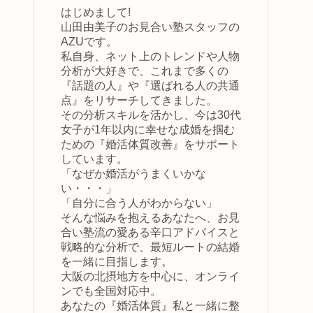
はじめまして!
山田由美子のお見合い塾スタッフの
AZUです。
私自身、ネット上のトレンドや人物
分析が大好きで、これまで多くの
『話題の人』や『選ばれる人の共通
点』をリサーチしてきました。
その分析スキルを活かし、今は30代
女子が1年以内に幸せな成婚を掴む
ための『婚活体質改善』をサポート
しています。
「なぜか婚活がうまくいかな
い・・・」
「自分に合う人がわからない」
そんな悩みを抱えるあなたへ、お見
合い塾流の愛ある辛口アドバイスと
戦略的な分析で、最短ルートの結婚
を一緒に目指します。
大阪の北摂地方を中心に、オンライ
ンでも全国対応中。
あなたの『婚活体質』私と一緒に整