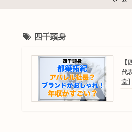
四千頭身
【
代
堂