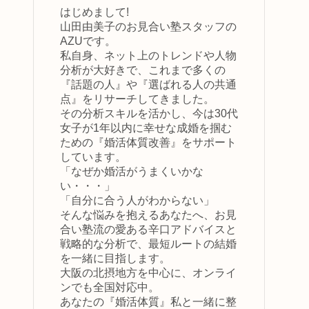
はじめまして!
山田由美子のお見合い塾スタッフの
AZUです。
私自身、ネット上のトレンドや人物
分析が大好きで、これまで多くの
『話題の人』や『選ばれる人の共通
点』をリサーチしてきました。
その分析スキルを活かし、今は30代
女子が1年以内に幸せな成婚を掴む
ための『婚活体質改善』をサポート
しています。
「なぜか婚活がうまくいかな
い・・・」
「自分に合う人がわからない」
そんな悩みを抱えるあなたへ、お見
合い塾流の愛ある辛口アドバイスと
戦略的な分析で、最短ルートの結婚
を一緒に目指します。
大阪の北摂地方を中心に、オンライ
ンでも全国対応中。
あなたの『婚活体質』私と一緒に整