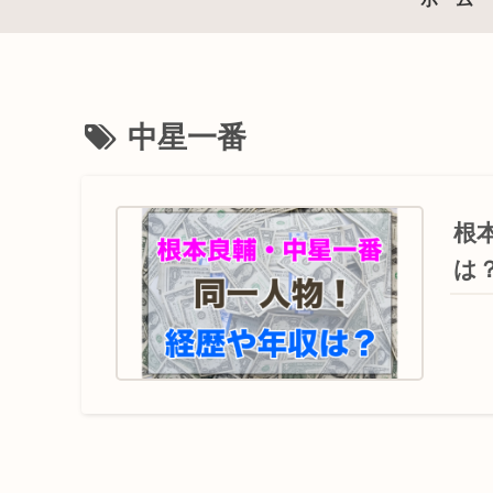
中星一番
根
は