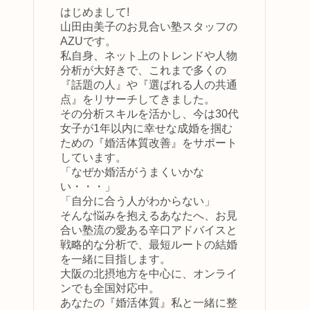
はじめまして!
山田由美子のお見合い塾スタッフの
AZUです。
私自身、ネット上のトレンドや人物
分析が大好きで、これまで多くの
『話題の人』や『選ばれる人の共通
点』をリサーチしてきました。
その分析スキルを活かし、今は30代
女子が1年以内に幸せな成婚を掴む
ための『婚活体質改善』をサポート
しています。
「なぜか婚活がうまくいかな
い・・・」
「自分に合う人がわからない」
そんな悩みを抱えるあなたへ、お見
合い塾流の愛ある辛口アドバイスと
戦略的な分析で、最短ルートの結婚
を一緒に目指します。
大阪の北摂地方を中心に、オンライ
ンでも全国対応中。
あなたの『婚活体質』私と一緒に整