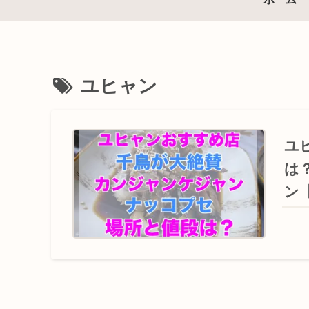
ユヒャン
ユ
は
ン