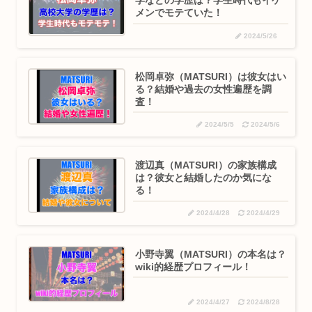
学などの学歴は？学生時代もイケ
メンでモテていた！
2024/5/26
松岡卓弥（MATSURI）は彼女はい
る？結婚や過去の女性遍歴を調
査！
2024/5/5
2024/5/6
渡辺真（MATSURI）の家族構成
は？彼女と結婚したのか気にな
る！
2024/4/28
2024/4/29
小野寺翼（MATSURI）の本名は？
wiki的経歴プロフィール！
2024/4/27
2024/8/28