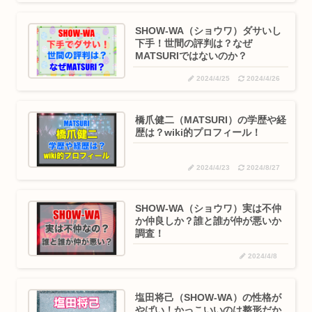
SHOW-WA（ショウワ）ダサいし
下手！世間の評判は？なぜ
MATSURIではないのか？
2024/4/25
2024/4/26
橋爪健二（MATSURI）の学歴や経
歴は？wiki的プロフィール！
2024/4/23
2024/8/27
SHOW-WA（ショウワ）実は不仲
か仲良しか？誰と誰が仲が悪いか
調査！
2024/4/8
塩田将己（SHOW-WA）の性格が
やばい！かっこいいのは整形だか