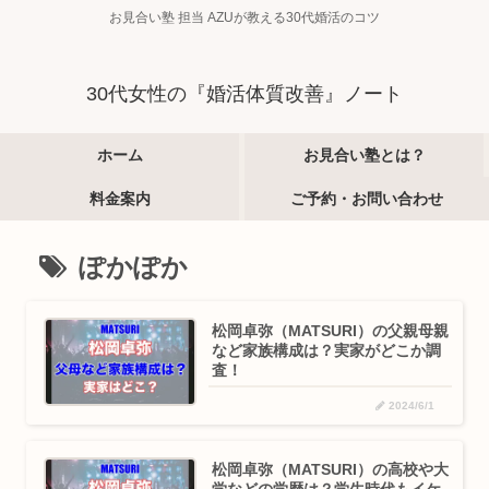
お見合い塾 担当 AZUが教える30代婚活のコツ
30代女性の『婚活体質改善』ノート
ホーム
お見合い塾とは？
料金案内
ご予約・お問い合わせ
ぽかぽか
松岡卓弥（MATSURI）の父親母親
など家族構成は？実家がどこか調
査！
2024/6/1
松岡卓弥（MATSURI）の高校や大