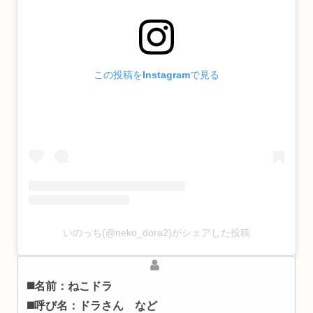
この投稿をInstagramで見る
いのっち(@neko_dora2)がシェアした投稿
◼️名前：ねこドラ
◼️呼び名：ドラさん など