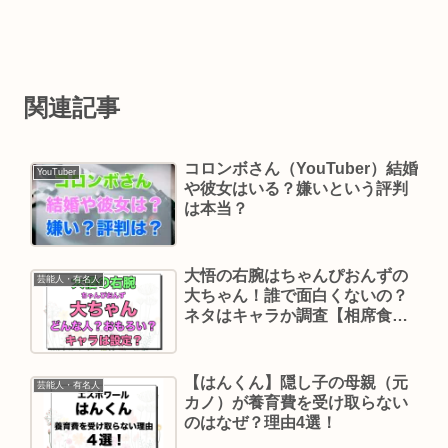
関連記事
コロンボさん（YouTuber）結婚
YouTuber
や彼女はいる？嫌いという評判
は本当？
大悟の右腕はちゃんぴおんずの
芸能人・有名人
大ちゃん！誰で面白くないの？
ネタはキャラか調査【相席食
堂】
【はんくん】隠し子の母親（元
芸能人・有名人
カノ）が養育費を受け取らない
のはなぜ？理由4選！