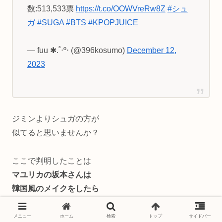
数:513,533票
https://t.co/OOWVreRw8Z
#シュ
ガ
#SUGA
#BTS
#KPOPJUICE
— fuu ✱.˚‧º‧ (@396kosumo)
December 12,
2023
ジミンよりシュガの方が
似てると思いませんか？
ここで判明したことは
マユリカの坂本さんは
韓国風のメイクをしたら
イケメンになるという事
ですね＾＾
メニュー
ホーム
検索
トップ
サイドバー