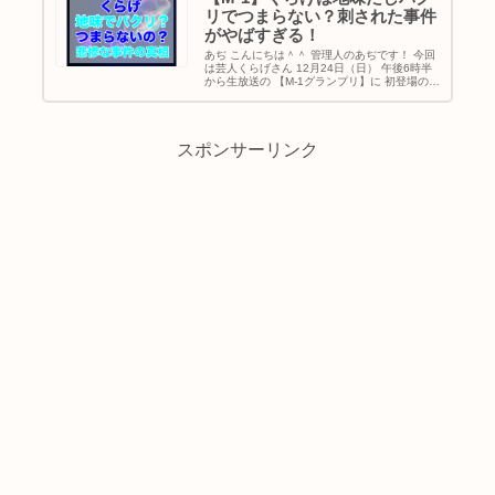
リでつまらない？刺された事件
がやばすぎる！
あぢ こんにちは＾＾ 管理人のあぢです！ 今回
は芸人くらげさん 12月24日（日） 午後6時半
から生放送の 【M-1グランプリ】に 初登場のく
らげさん。 私は見たことがなかった為 とても
気になり調べてみました。 そこでこの記事では
・くらげ...
スポンサーリンク