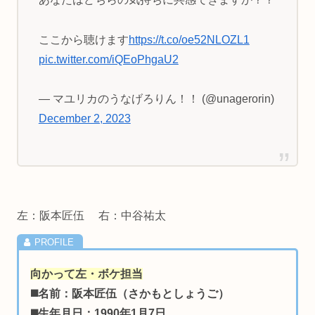
ここから聴けます
https://t.co/oe52NLOZL1
pic.twitter.com/iQEoPhgaU2
— マユリカのうなげろりん！！ (@unagerorin)
December 2, 2023
左：阪本匠伍 右：中谷祐太
向かって左・ボケ担当
◼️名前：阪本匠伍（さかもとしょうご）
◼️生年月日：1990年1月7日