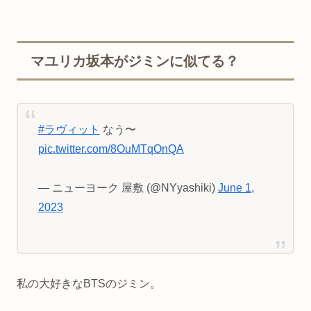
マユリカ坂本がジミンに似てる？
#ラヴィット
なう〜
pic.twitter.com/8OuMTqOnQA
— ニューヨーク 屋敷 (@NYyashiki)
June 1,
2023
私の大好きなBTSのジミン。