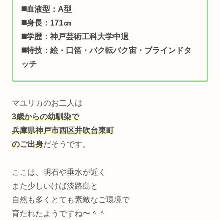
◼️血液型：A型
◼️身長：171㎝
◼️学歴：神戸芸術工科大学中退
◼️特技：絵・口笛・バク転バク宙・ブラインドタ
ッチ
マユリカのお二人は
3歳からの幼馴染で
兵庫県神戸市西区井吹台東町
のご出身
だそうです。
ここは、明石や垂水が近く
また少しいけば淡路島と
自然も多くとても素敵なご環境で
育たれたようですね〜＾＾