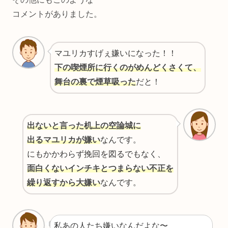
コメントがありました。
マユリカ
すげぇ
嫌い
になった！！
下の喫煙所に行くのがめんどくさくて、
舞台の裏で煙草吸った
だと！
出ないと言った机上の空論城に
出る
マユリカ
が
嫌い
なんです。
にもかかわらず挽回を図るでもなく、
面白くないインチキとつまらない不正を
繰り返すから大嫌い
なんです。
私あの人たち
嫌い
なんだよな〜