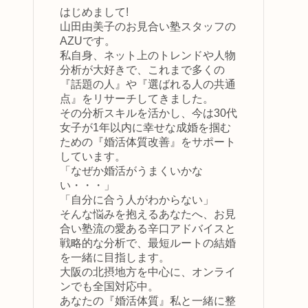
はじめまして!
山田由美子のお見合い塾スタッフの
AZUです。
私自身、ネット上のトレンドや人物
分析が大好きで、これまで多くの
『話題の人』や『選ばれる人の共通
点』をリサーチしてきました。
その分析スキルを活かし、今は30代
女子が1年以内に幸せな成婚を掴む
ための『婚活体質改善』をサポート
しています。
「なぜか婚活がうまくいかな
い・・・」
「自分に合う人がわからない」
そんな悩みを抱えるあなたへ、お見
合い塾流の愛ある辛口アドバイスと
戦略的な分析で、最短ルートの結婚
を一緒に目指します。
大阪の北摂地方を中心に、オンライ
ンでも全国対応中。
あなたの『婚活体質』私と一緒に整