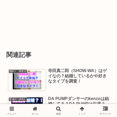
関連記事
寺田真二郎（SHOW-WA）はゲ
芸能人・有名人
イなの？結婚しているかや好き
なタイプを調査！
DA PUMPダンサーのkenzoは結
芸能人・有名人
婚してる？DA PUMPは引退？
【テレ東音楽祭】
メニュー
ホーム
検索
トップ
サイドバー